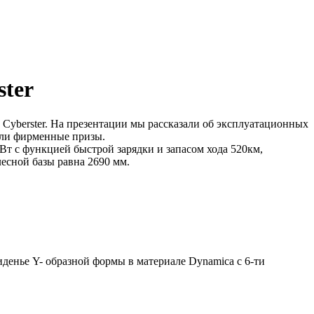
ster
 Cyberster. На презентации мы рассказали об эксплуатационных
рали фирменные призы.
Вт с функцией быстрой зарядки и запасом хода 520км,
олесной базы равна 2690 мм.
иденье Y- образной формы в материале Dynamica c 6-ти